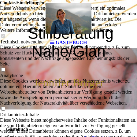
Cookie-Einstellungen
Diese Webseite verwendet Cookies, um Besuchern ein optimales
Nutzererlebnis zu bieten. Bestimmte Inhalte von Drittanbietern werden
nur angezeigt, wenn die entsprechende Option aktiviert ist. Die
Datenverarbeitung kann dann auch in einem Drittland erfolgen.
Stillberatung
Weitere Informationen hierzu in der Datenschutzerklärung.
Technisch notwendige
GÄSTEBUCH
Nahe/Glan
Diese Cookies sind zum Betrieb der Webseite notwendig, z.B. zum
Schutz vor Hackerangriffen und zur Gewährleistung eines
konsistenten und der Nachfrage angepassten Erscheinungsbilds der
Seite.
Analytische
Jennifer Borger
Diese Cookies werden verwendet, um das Nutzererlebnis weiter zu
optimieren. Hierunter fallen auch Statistiken, die dem
Webseitenbetreiber von Drittanbietern zur Verfügung gestellt werden,
sowie die Ausspielung von personalisierter Werbung durch die
Nachverfolgung der Nutzeraktivität über verschiedene Webseiten.
Drittanbieter-Inhalte
Diese Webseite bietet möglicherweise Inhalte oder Funktionalitäten an,
die von Drittanbietern eigenverantwortlich zur Verfügung gestellt
Gästebuch
werden. Diese Drittanbieter können eigene Cookies setzen, z.B. um
die Nutzeraktivität zu verfolgen oder ihre Angebote zu personalisieren