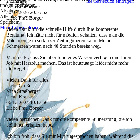
2 Einträge
Ins Gästebuch eintragen
und zu optimieren.
Nina Straßberger
Ablehnen
30.07.2026
20:55:52
Alle akzeptieren
Liebe Frau Borger,
Speichern
Mehr Informationen
vielen Dank für die schnelle Hilfe durch Ihre kompetente
Beratung. Ich hätte nicht für möglich gehalten, dass man die
Milchmenge in so kurzer Zeit regulieren kann. Meine
Schmerzen waren nach 48 Stunden bereits weg.
Man merkt, dass Sie über fundiertes Wissen verfügen und Ihren
Job mit Herzblut machen. Das ist heutzutage leider nicht mehr
die Regel.
Vielen Dank für alles!
Liebe Grüße,
Nina Straßberger
Elena Krause
06.12.2024
10:17:56
Liebe Frau Borger,
vielen herzlichen Dank für die kompetente Stillberatung, die ich
bei Ihnen erhalten habe.
Ich bin froh, dass Sie mir Mut zugesprochen haben, während die