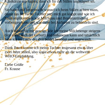
Klinikärzte mir sagten, dass ich für das Stillen ungeeignet sei.
Sie haben mir beigebracht worauf ich beim Stillen achten muss,
damit das für meine Tochter und mich gut klappt und wie ich
Stillkomplikationen wie Milchstau und Brustentzündung
vorbeugen kann und wie diese bei Auftreten zu behandeln sind.
Auch haben Sie mir gezeigt, wie ich meine Milchmenge steigern
(vor allem nach der Geburt) und reduzieren kann und tatsächlich
habe ich im Laufe der Zeit beides benötigt und angewandt.
Dank Ihnen konnte ich meine Tochter insgesamt etwas über
zwei Jahre stillen, also sogar etwas mehr als die weltweite
WHO-Empfehlung.
Liebe Grüße
Fr. Krause